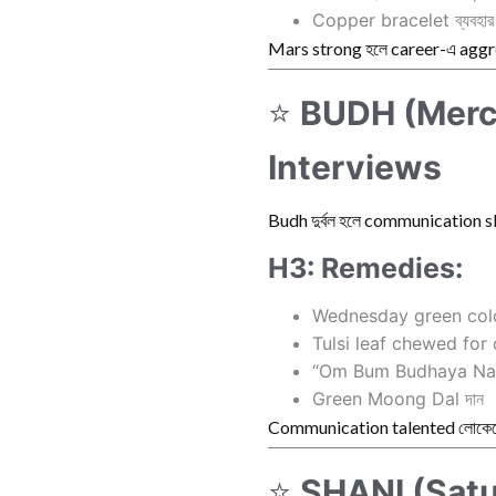
Copper bracelet ব্যবহার
Mars strong হলে career-এ aggr
⭐
BUDH (Merc
Interviews
Budh দুর্বল হলে communication ski
H3: Remedies:
Wednesday green colo
Tulsi leaf chewed for 
“Om Bum Budhaya Na
Green Moong Dal দান
Communication talented লোকেদ
⭐
SHANI (Satu