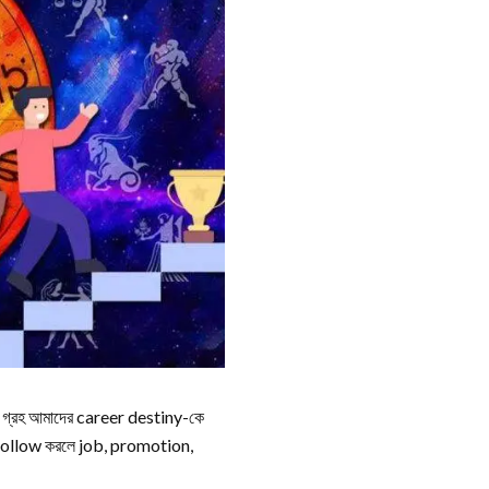
ি গ্রহ আমাদের career destiny-কে
 follow করলে job, promotion,