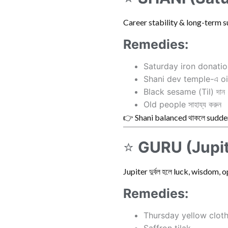
Career stability & long-term 
Remedies:
Saturday iron donati
Shani dev temple-এ oi
Black sesame (Til) দান
Old people সাহায্য করুন
👉 Shani balanced থাকলে sudden
⭐
GURU (Jupit
Jupiter দুর্বল হলে luck, wisdom, 
Remedies:
Thursday yellow clot
Saffron tilak