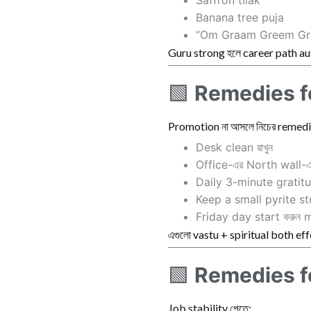
Banana tree puja
“Om Graam Greem Gr
Guru strong হলে career path aut
🟩
Remedies f
Promotion না আসলে নিচের remedi
Desk clean রাখুন
Office-এর North wall-
Daily 3-minute gratitu
Keep a small pyrite st
Friday day start করুন m
এগুলো vastu + spiritual both eff
🟩
Remedies fo
Job stability পেতে: