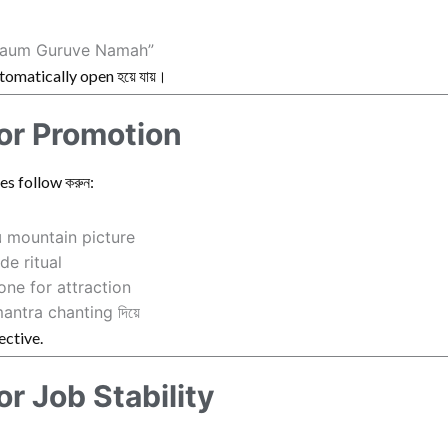
aum Guruve Namah”
omatically open হয়ে যায়।
or Promotion
es follow করুন:
এ mountain picture
de ritual
one for attraction
antra chanting দিয়ে
ective.
r Job Stability