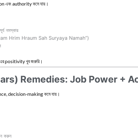
on এবং authority কমে যায়।
ূর্য নমস্কার
ram Hrim Hraum Sah Suryaya Namah”)
ন
 positivity খুব জরুরি।
rs) Remedies: Job Power + Ac
ence, decision-making কমে যায়।
ন করুন