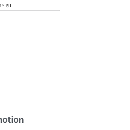
র জন্য।
motion