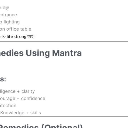
রাখুন
entrance
 lighting
on office table
ork-life strong করে।
edies Using Mantra
s:
lligence + clarity
ourage + confidence
otection
Knowledge + skills
emedies (Optional)