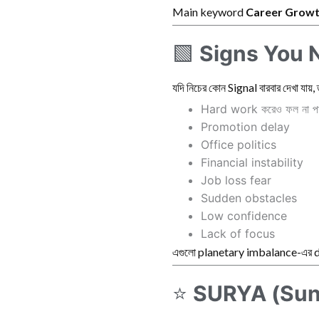
Main keyword
Career Growt
🟩
Signs You 
যদি নিচের কোন Signal বারবার দেখা যা
Hard work করেও ফল না পা
Promotion delay
Office politics
Financial instability
Job loss fear
Sudden obstacles
Low confidence
Lack of focus
এগুলো planetary imbalance-এর 
⭐
SURYA (Sun)