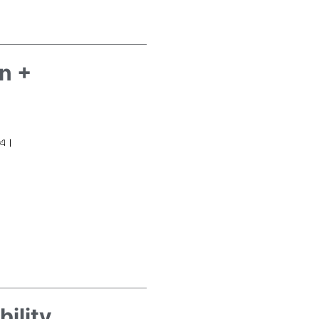
n +
s-এ।
ility