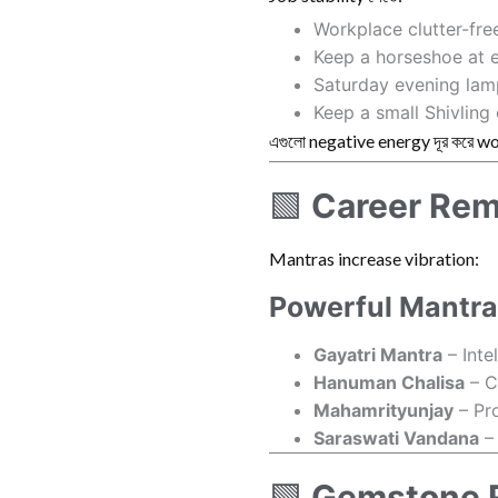
Workplace clutter-free 
Keep a horseshoe at 
Saturday evening lamp
Keep a small Shivling 
এগুলো negative energy দূর করে w
🟩
Career Rem
Mantras increase vibration:
Powerful Mantra
Gayatri Mantra
– Inte
Hanuman Chalisa
– C
Mahamrityunjay
– Pr
Saraswati Vandana
– 
🟩
Gemstone R