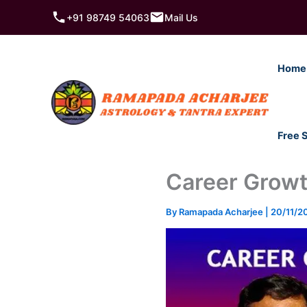
Skip
+91 98749 54063
Mail Us
to
content
Home
Free 
Career Growt
By
Ramapada Acharjee
|
20/11/2