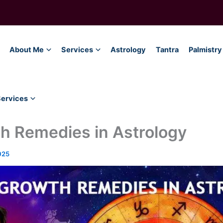
About Me
Services
Astrology
Tantra
Palmistry
Services
h Remedies in Astrology
025